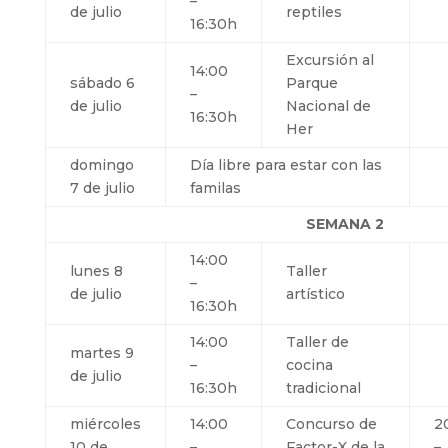
–
de julio
reptiles
16:30h
Excursión al
14:00
sábado 6
Parque
–
de julio
Nacional de
16:30h
Her
domingo
Día libre para estar con las
7 de julio
familas
SEMANA 2
14:00
lunes 8
Taller
–
de julio
artístico
16:30h
14:00
Taller de
martes 9
–
cocina
de julio
16:30h
tradicional
miércoles
14:00
Concurso de
2
10 de
–
Factor-X de la
–